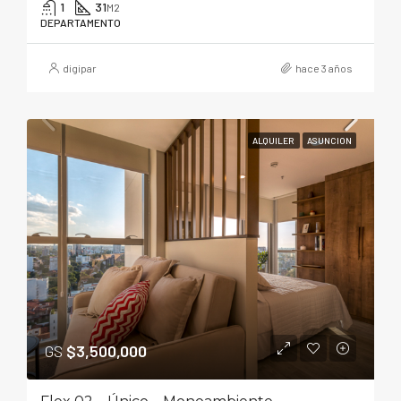
1
31
M2
DEPARTAMENTO
digipar
hace 3 años
ALQUILER
ASUNCION
GS
$3,500,000