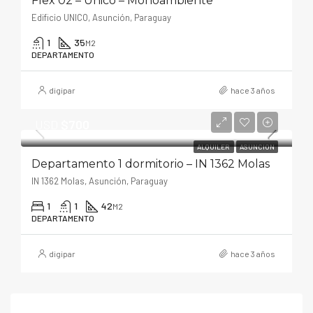
Flex 02 – Único – Monoambiente
Edificio UNICO, Asunción, Paraguay
1
35
M2
DEPARTAMENTO
digipar
hace 3 años
USD
$700
ALQUILER
ASUNCION
Departamento 1 dormitorio – IN 1362 Molas
IN 1362 Molas, Asunción, Paraguay
1
1
42
M2
DEPARTAMENTO
digipar
hace 3 años