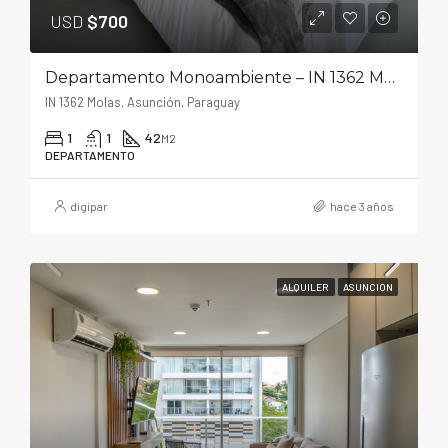
USD
$700
Departamento Monoambiente – IN 1362 Molas
IN 1362 Molas, Asunción, Paraguay
1
1
42
M2
DEPARTAMENTO
digipar
hace 3 años
ALQUILER
ASUNCION