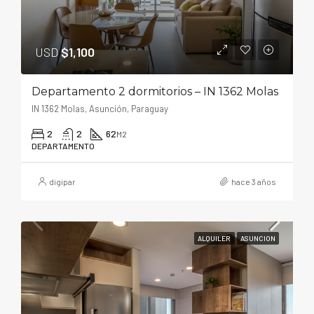
USD
$1,100
Departamento 2 dormitorios – IN 1362 Molas
IN 1362 Molas, Asunción, Paraguay
2
2
62
M2
DEPARTAMENTO
digipar
hace 3 años
ALQUILER
ASUNCION