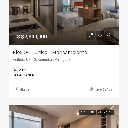
GS
$2,900,000
Flex 04 – Único – Monoambiente
Edificio UNICO, Asunción, Paraguay
31
M2
DEPARTAMENTO
digipar
hace 3 años
ALQUILER
ASUNCION