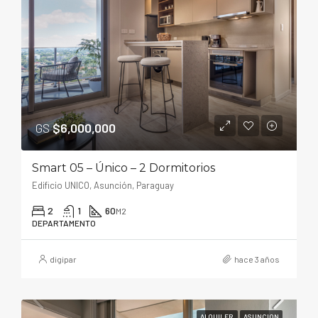
GS
$6,000,000
Smart 05 – Único – 2 Dormitorios
Edificio UNICO, Asunción, Paraguay
2
1
60
M2
DEPARTAMENTO
digipar
hace 3 años
ALQUILER
ASUNCION