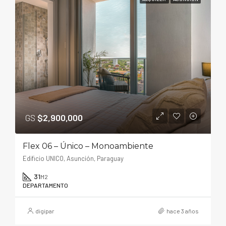
GS
$2,900,000
Flex 06 – Único – Monoambiente
Edificio UNICO, Asunción, Paraguay
31
M2
DEPARTAMENTO
digipar
hace 3 años